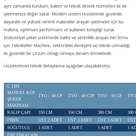
aynı zamanda kurulum, bakım ve teknik destek hizmetleri ile de
işletmenize değer katar. Modern üretim tesislerinde güvenilir,
dayanıklı ve yüksek verimli makineler arayan işletmeler için bu
makina, optimum performans ve kullanım kolaylığı sunar.
Endüstriyel şeker üretiminde kalite ve verimlilik arayan her firma
için Teknikeller Machine, sektördeki deneyimi ve teknik uzmanlığı
ile güvenilir bir çözüm ortağı olmaya devam etmektedir.
Ürünlerimizin teknik detaylarına aşağıdan ulaşabilirsiniz.
C TİPİ
MANUEL KÜP
TYO – 40 CP
TYO – 40 C2P
TYO – 50 CP
TYO
ŞEKER
MAKİNASI
KALIP ÇAPI
350 CM
350 CM
380 CM
380
FIRIN
ÜST 2 ADET
ÜST 3 ADET
ÜST 3 ADET
ÜST
SOĞUTUCU
1 ADET
1 ADET
1 ADET
1 A
ÜRETİM ALANI