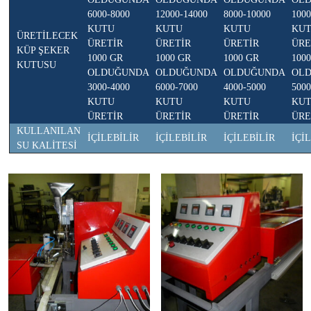
6000-8000
12000-14000
8000-10000
1000
KUTU
KUTU
KUTU
KU
ÜRETİLECEK
ÜRETİR
ÜRETİR
ÜRETİR
ÜRE
KÜP ŞEKER
1000 GR
1000 GR
1000 GR
100
KUTUSU
OLDUĞUNDA
OLDUĞUNDA
OLDUĞUNDA
OL
3000-4000
6000-7000
4000-5000
5000
KUTU
KUTU
KUTU
KU
ÜRETİR
ÜRETİR
ÜRETİR
ÜRE
KULLANILAN
İÇİLEBİLİR
İÇİLEBİLİR
İÇİLEBİLİR
İÇİ
SU KALİTESİ