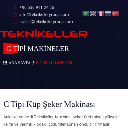
+90 536 911 24 26
info@teknikellergroup.com
arabic@teknikellergroup.com
C TİPİ MAKİNELER
ANA SAYFA
C TİPİ MAKİNELER
C Tipi Küp Şeker Makinası
Ankara merkezli Teknikeller Machine, şeker üretiminde yüksek
kalite ve verimlilik odaklı çözümler sunan öncü bir firmadır.