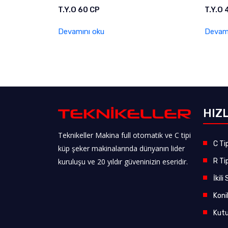
T.Y.O 60 CP
T.Y.O
Devamını oku
Devamı
HIZL
Teknikeller Makina full otomatik ve C tipi
C Ti
küp şeker makinalarında dünyanın lider
R Ti
kuruluşu ve 20 yıldır güveninizin eseridir.
İkil
Koni
Kutu