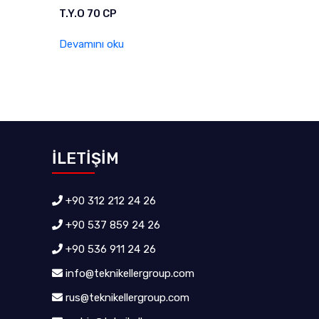
T.Y.O 70 CP
Devamını oku
İLETİŞİM
+90 312 212 24 26
+90 537 859 24 26
+90 536 911 24 26
info@teknikellergroup.com
rus@teknikellergroup.com