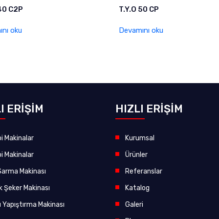
 40 C2P
T.Y.O 50 CP
nı oku
Devamını oku
I ERİŞİM
HIZLI ERİŞİM
pi Makinalar
Kurumsal
pi Makinalar
Ürünler
i Sarma Makinası
Referanslar
k Şeker Makinası
Katalog
 Yapıştırma Makinası
Galeri