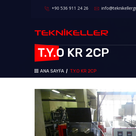
+90 536 911 24 26
info@teknikeller
T.Y.O KR 2CP
ANA SAYFA
T.Y.O KR 2CP