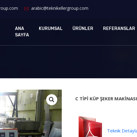
group.com
arabic@teknikellergroup.com
ANA
KURUMSAL
ÜRÜNLER
REFERANSLAR
SAYFA
C TİPİ KÜP ŞEKER MAKİNAS
Teknik Detayl