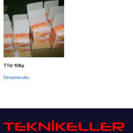
TTd-10Kp
Devamını oku