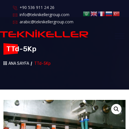
+90 536 911 24 26
info@teknikellergroup.com
arabic@teknikellergroup.com
TTd-5Kp
ANA SAYFA
TTd-5Kp