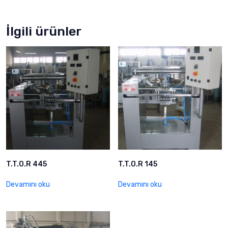
İlgili ürünler
T.T.O.R 445
T.T.O.R 145
Devamını oku
Devamını oku