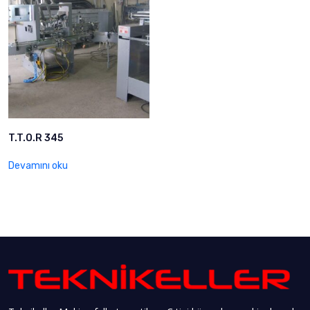
T.T.O.R 345
Devamını oku