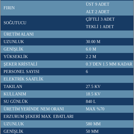
ÜST 9 ADET
FIRIN
ALT 2 ADET
ÇİFTLİ 3 ADET
SOĞUTUCU
TEKLİ 1 ADET
ÜRETİM ALANI
UZUNLUK
30.00 M
GENİŞLİK
6.0 M
YÜKSEKLİK
2.2 M
ŞEKER KRİSTALİ
0.3’DEN 1.5 MM KADAR
PERSONEL SAYISI
6
ELEKTRİK SAATLİK
TAKILAN
27.5 KV
KULLANIM
18.5 KV
SU GÜNLÜK
840 L
ÜRETİM YERİNDE NEM ORANI
MAX %70
ERZURUM ŞEKERİ MAX. EBATLARI
UZUNLUK
580 MM
GENİŞLİK
50 MM