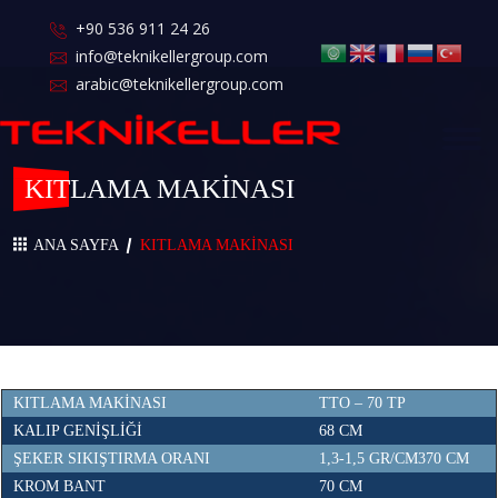
+90 536 911 24 26
info@teknikellergroup.com
arabic@teknikellergroup.com
KITLAMA MAKİNASI
ANA SAYFA
KITLAMA MAKİNASI
KITLAMA MAKİNASI
TTO – 70 TP
KALIP GENİŞLİĞİ
68 CM
ŞEKER SIKIŞTIRMA ORANI
1,3-1,5 GR/CM370 CM
KROM BANT
70 CM